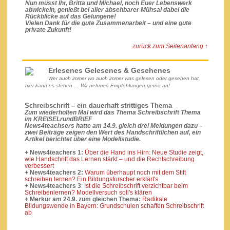
Nun müsst Ihr, Britta und Michael, noch Euer Lebenswerk
abwickeln, genießt bei aller absehbarer Mühsal dabei die
Rückblicke auf das Gelungene!
Vielen Dank für die gute Zusammenarbeit – und eine gute
private Zukunft!
zurück zum Seitenanfang ↑
Erlesenes Gelesenes & Gesehenes
Wer auch immer wo auch immer was gelesen oder gesehen hat,
hier kann es stehen … Wir nehmen Empfehlungen gerne an!
Schreibschrift – ein dauerhaft strittiges Thema
Zum wiederholten Mal wird das Thema Schreibschrift Thema
im KREISELrundBRIEF
News4teachsers hatte am 14.9. gleich drei Meldungen dazu –
zwei Beiträge zeigen den Wert des Handschriftlichen auf, ein
Artikel berichtet über eine Modellstudie.
+ News4teachers 1:
Über die Hand ins Hirn: Neue Studie zeigt,
wie Handschrift das Lernen stärkt – und die Rechtschreibung
verbessert
+ News4teachers 2:
Warum überhaupt noch mit dem Stift
schreiben lernen? Ein Bildungsforscher erklärt's
+ News4teachers 3
:
Ist die Schreibschrift verzichtbar beim
Schreibenlernen? Modellversuch soll's klären
+ Merkur am 24.9. zum gleichen Thema:
Radikale
Bildungswende in Bayern: Grundschulen schaffen Schreibschrift
ab