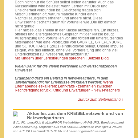
Doch nicht nur die Schüler selbst leiden darunter: Auch das
Klassenklima wird belastet, wenn Lernen mit Druck und
Unsicherheit verbunden ist. Gleichzeitig fragen sich
Mitschülerinnen oft, warum manche Kinder einen
Nachteilsausgleich erhalten und andere nicht. Diese
Unwissenheit schafft Raum für Vorurteile wie ‚Die übt einfach
nicht genug‘.
Hier hilft es, das Thema in der Klasse aufzugreifen. Ein kurzes,
offenes und altersgerechtes Gespräch mit der Klasse beugt
Ausgrenzung und Vorurteilen vor und fördert ein unterstützendes
Miteinander, wie eine Pilotstudie von GABRIEL, GRIEPENBURG
und SCHUCHARDT (2021) eindrucksvoll belegt. Unsere Impulse
zeigen, wie das einfach, ohne viel Vorbereitung und ohne viel
Unterrichtszeit zu investieren, umsetzbar ist.“
Mit Kindern über Lernstörungen sprechen | Betzold Blog
Vielen Dank für die vielen wertvollen und wertschätzenden
Hinweise!
Ergänzend dazu ein Beitrag in news4teachers, in dem
‚allelternabendliche‘ Erlebnisse diskutiert werden:
Wenn
Elternabende eskalieren: Lehrkräfte - zermahlen zwischen
Rechtfertigungsdruck, Kritik und Erwartungen - News4teachers
zurück zum Seitenanfang ↑
Aktuelles aus dem KREISELnetzwerk und von
Netzwerkpartnern
BVL, FiL, LegaKids & alphaPROF, Weiterbildung HAMBURG, Bundesverband
Alphabetisierung, Mitglieder aus dem KREISELnetzwerk: Wichtiges & Neues
von KREISELnetzwerkPARTNERN soll bekannt gemacht werden!