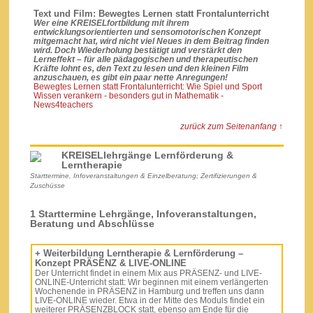
Text und Film: Bewegtes Lernen statt Frontalunterricht
Wer eine KREISELfortbildung mit ihrem
entwicklungsorientierten und sensomotorischen Konzept
mitgemacht hat, wird nicht viel Neues in dem Beitrag finden
wird. Doch Wiederholung bestätigt und verstärkt den
Lerneffekt – für alle pädagogischen und therapeutischen
Kräfte lohnt es, den Text zu lesen und den kleinen Film
anzuschauen, es gibt ein paar nette Anregungen!
Bewegtes Lernen statt Frontalunterricht: Wie Spiel und Sport
Wissen verankern - besonders gut in Mathematik -
News4teachers
zurück zum Seitenanfang ↑
KREISELlehrgänge Lernförderung &
Lerntherapie
Starttermine, Infoveranstaltungen & Einzelberatung; Zertifizierungen &
Zuschüsse
1 Starttermine Lehrgänge, Infoveranstaltungen,
Beratung und Abschlüsse
+ Weiterbildung Lerntherapie & Lernförderung –
Konzept PRÄSENZ & LIVE-ONLINE
Der Unterricht findet in einem Mix aus PRÄSENZ- und LIVE-
ONLINE-Unterricht statt: Wir beginnen mit einem verlängerten
Wochenende in PRÄSENZ in Hamburg und treffen uns dann
LIVE-ONLINE wieder. Etwa in der Mitte des Moduls findet ein
weiterer PRÄSENZBLOCK statt, ebenso am Ende für die