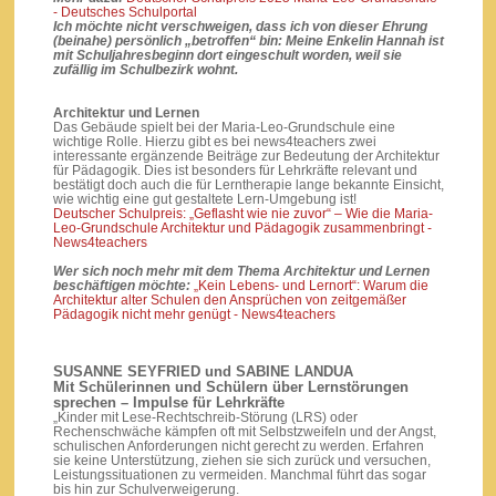
- Deutsches Schulportal
Ich möchte nicht verschweigen, dass ich von dieser Ehrung
(beinahe) persönlich „betroffen“ bin: Meine Enkelin Hannah ist
mit Schuljahresbeginn dort eingeschult worden, weil sie
zufällig im Schulbezirk wohnt.
Architektur und Lernen
Das Gebäude spielt bei der Maria-Leo-Grundschule eine
wichtige Rolle. Hierzu gibt es bei news4teachers zwei
interessante ergänzende Beiträge zur Bedeutung der Architektur
für Pädagogik. Dies ist besonders für Lehrkräfte relevant und
bestätigt doch auch die für Lerntherapie lange bekannte Einsicht,
wie wichtig eine gut gestaltete Lern-Umgebung ist!
Deutscher Schulpreis: „Geflasht wie nie zuvor“ – Wie die Maria-
Leo-Grundschule Architektur und Pädagogik zusammenbringt -
News4teachers
Wer sich noch mehr mit dem Thema Architektur und Lernen
beschäftigen möchte:
„Kein Lebens- und Lernort“: Warum die
Architektur alter Schulen den Ansprüchen von zeitgemäßer
Pädagogik nicht mehr genügt - News4teachers
SUSANNE SEYFRIED und SABINE LANDUA
Mit Schülerinnen und Schülern über Lernstörungen
sprechen – Impulse für Lehrkräfte
„Kinder mit Lese-Rechtschreib-Störung (LRS) oder
Rechenschwäche kämpfen oft mit Selbstzweifeln und der Angst,
schulischen Anforderungen nicht gerecht zu werden. Erfahren
sie keine Unterstützung, ziehen sie sich zurück und versuchen,
Leistungssituationen zu vermeiden. Manchmal führt das sogar
bis hin zur Schulverweigerung.