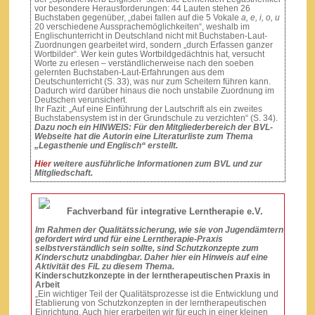
vor besondere Herausforderungen: 44 Lauten stehen 26
Buchstaben gegenüber, „dabei fallen auf die 5 Vokale
a, e, i, o, u
20 verschiedene Aussprachemöglichkeiten“, weshalb im
Englischunterricht in Deutschland nicht mit Buchstaben-Laut-
Zuordnungen gearbeitet wird, sondern „durch Erfassen ganzer
Wortbilder“. Wer kein gutes Wortbildgedächtnis hat, versucht
Worte zu erlesen – verständlicherweise nach den soeben
gelernten Buchstaben-Laut-Erfahrungen aus dem
Deutschunterricht (S. 33), was nur zum Scheitern führen kann.
Dadurch wird darüber hinaus die noch unstabile Zuordnung im
Deutschen verunsichert.
Ihr Fazit: „Auf eine Einführung der Lautschrift als ein zweites
Buchstabensystem ist in der Grundschule zu verzichten“ (S. 34).
Dazu noch ein HINWEIS: Für den Mitgliederbereich der BVL-
Webseite hat die Autorin eine Literaturliste zum Thema
„Legasthenie und Englisch“ erstellt.
Hier
weitere ausführliche Informationen zum BVL und zur
Mitgliedschaft.
Fachverband für integrative Lerntherapie e.V.
Im
Rahmen
der Qualitätssicherung, wie sie von Jugendämtern
gefordert wird und für eine Lerntherapie-Praxis
selbstverständlich sein sollte, sind Schutzkonzepte zum
Kinderschutz unabdingbar. Daher hier ein Hinweis auf eine
Aktivität des FiL zu diesem Thema.
Kinderschutzkonzepte in der lerntherapeutischen Praxis in
Arbeit
„Ein wichtiger Teil der Qualitätsprozesse ist die Entwicklung und
Etablierung von Schutzkonzepten in der lerntherapeutischen
Einrichtung. Auch hier erarbeiten wir für euch in einer kleinen