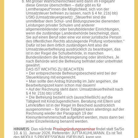
Mit großer Wahrscheinlichkeit wird dann im Folgejahr
diese Grenze überschritten – dafür gibt es für
Lerntherapeut*innen die Möglichkeit, sich von der
Umsatzsteuer befreien zu lassen, nach § 4 Nr. 21b) bb)
UStG (Umsatzsteuergesetz): „Steuerfrei sind die
unmittelbar dem Schul- und Bildungszwecke dienenden
Leistungen privater Schulen und anderer
allgemeinbildender oder berufsbildender Einrichtungen,
wenn die zuständige Landesbehörde bescheinigt, dass
Sie auf einen Beruf oder eine vor einer juristische Person
des öffentlichen Rechts abzulegende Prüfung vorbereiten.“
Dafür ist bei dem örtlich zuständigen Amt also die
Umsatzsteuerbefreiung ausdrücklich zu beantragen, das
ist in der Regel die Schulbehörde, in manchen
Bundesländern die Bezirksregierung oder ähnliches. Je
nach Behörde wird die Befreiung befristet oder unbefristet
gewährt.
DAS IST WICHTIG ZU BEACHTEN
+ Der entsprechende Befreiungsbescheid wird bei der
Steuerklärung mit eingereicht.
+ Man sollte den Antrag frühzeitig im Jahr angehen, die
Bearbeitungszeit kann schon mal dauern!
+ Auf der Rechnung steht dann: Umsatzsteuerfreiheit nach
§ 4 Nr. 21b) bb) UStG
+ Die Befreiung bezieht sich (ausschließlich) auf die
Tätigkeit mit Kind/Jugendlichem. Beratung mit Eltern und
Lehrkräften ist in der Regel im Bescheid ausdrücklich
ausgenommen – für diese Tätigkeit kann allerdings auf der
Rechnung wieder der Paragraph 19 der
Kleinunternehmerschaft aufgeführt werden, muss dann bei
jeder Einzelleistung benannt werden.
HINWEIS
: Das nächste
Praxisgründungsseminar
findet statt Sa/So
10. & 11. Januar 2026, Referentin: JUTTA KUHLMANN. Es ist Teil
des MODULS PROFESSIONALISIERUNG, kann von