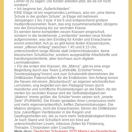
Lehrer ist zu sagen: Die Kinder arbeiten jetzt, als ob ich nicht
existiere“.
+ Ich beginne bei „Äußerlichkeiten“.
EINE Etage ist ein sogenanntes Lernhaus, also ein „eine kleine
Schule in der großen Schule“, je Etage mit mehreren
Jahrgängen 1 bis 3 bzw. 4 bis 6 und entsprechend großem
multiprofessionellen Team, das eng zusammenarbeitet, übrigens
von der Einschulung bis zur sechsten Klasse.
Es werden keine kompletten neuen Klassen eingeschult,
sondern in die bestehende „Lernfamilie“ werden neue Kinder
aufgenommen, was den Einstieg für Kinder und Erwachsene
enorm erleichtert. Ach ja: es gibt keine festen Klassenräume,
einen „offenen Anfang“ zwischen 7.45 und 8.15 Uhr,
unterschiedlich lange Blöcke statt Unterrichtsstunden, keine
klassischen Schulbücher, sondern ausgewählte Arbeitshefte und
handlungsorientierte, aber durchaus auch digitale
Lernmaterialien.
+ Für die ersten drei Klassen, die „Mikros“, gibt es eine enge
Begleitung durch das Team (Lehrkräfte, Erzieher*innen,
Sonderpädagog*innen) und zum Schuleintritt übernehmen die
Drittklässler Patenschaften für die Erstklässler. Von Anfang lernen
die Neuen mit einem „Brückenbuch“ an eigenen wöchentlichen
Lernzielen, eng begleitet von den Pädagog*innen durch
mündliche und schriftliche Rückmeldungen an die Eltern. Ab der
vierten bis sechsten Klasse wird die Selbstständigkeit der
„Makros“ immer größer, die Schüler*innen setzen sich „smarte
Ziele“ (FURMAN). Die Kinder gestalten ihren Lernprozess mehr
und mehr eigenverantwortlich, treffen Zielvereinbarungen. Die
Makros übrigens, nicht die Erwachsenen, führen die Drittklässler
bzw. zukünftigen Viertklässler in die Regeln und
Gepflogenheiten ein, die zu noch mehr Selbstständigkeit führen.
Je nach Stand und Schulfach lernt ein Kind auf
unterschiedlichen Levels, inklusive Zeiten für Förderung,
Therapie, Chorproben oder Coaching.
Mehr dazu:
Deutscher Schulpreis 2025 Maria-Leo-Grundschule