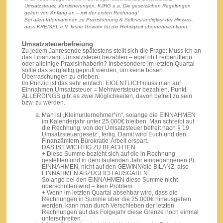
Umsatzsteuer, Versicherungen, KJHG u.a. Die gesetzlichen Regelungen
gelten von Anfang an – mit der ersten Rechnung!
Bei allen Informationen zu Praxisführung & Selbstständigkeit der Hinweis,
dass KREISEL e.V. keine Gewähr für die Richtigkeit übernehmen kann.
Umsatzsteuerbefreiung
Zu jedem Jahresende spätestens stellt sich die Frage: Muss ich an
das Finanzamt Umsatzsteuer bezahlen – egal ob Freiberuflerin
oder alleinige Praxisinhaberin? Insbesondere im letzten Quartal
sollte das sorgfältig geprüft werden, um keine bösen
Überraschungen zu erleben.
Im Prinzip ist das sehr einfach: EIGENTLICH muss man auf
Einnahmen Umsatzsteuer = Mehrwertsteuer bezahlen. Punkt.
ALLERDINGS gibt es zwei Möglichkeiten, davon befreit zu sein
bzw. zu werden.
Man ist „Kleinunternehmer*in“, solange die EINNAHMEN
im Kalenderjahr unter 25.000€ bleiben. Man schreibt auf
die Rechnung‚ von der Umsatzsteuer befreit nach § 19
Umsatzsteuergesetz‘, fertig. Damit wird Euch und den
Finanzämtern Bürokratie-Arbeit erspart.
DAS IST WICHTIG ZU BEACHTEN
+ Diese Summe bezieht sich auf die in Rechnung
gestellten und in dem laufenden Jahr eingegangenen (!)
EINNAHMEN, nicht auf den GEWINN/die BILANZ, also
EINNAHMEN ABZÜGLICH AUSGABEN.
Solange bei den EINNAHMEN diese Summe nicht
überschritten wird – kein Problem.
+ Wenn im letzten Quartal absehbar wird, dass die
Rechnungen in Summe über die 25.000€ hinausgehen
werden, kann man durch Verschieben der letzten
Rechnungen auf das Folgejahr diese Grenze noch einmal
unterschreiten.