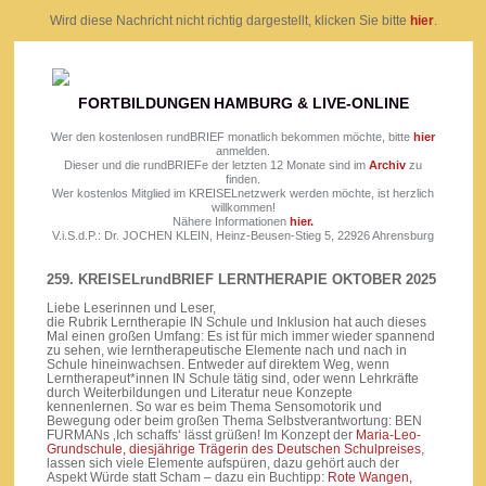
Wird diese Nachricht nicht richtig dargestellt, klicken Sie bitte
hier
.
FORTBILDUNGEN
HAMBURG & LIVE-ONLINE
Wer den kostenlosen rundBRIEF monatlich bekommen möchte, bitte
hier
anmelden.
Dieser und die rundBRIEFe der letzten 12 Monate sind im
Archiv
zu
finden.
Wer kostenlos Mitglied im KREISELnetzwerk werden möchte, ist herzlich
willkommen!
Nähere Informationen
hier.
V.i.S.d.P.: Dr. JOCHEN KLEIN, Heinz-Beusen-Stieg 5, 22926 Ahrensburg
259. KREISELrundBRIEF LERNTHERAPIE OKTOBER 2025
Liebe Leserinnen und Leser,
die Rubrik Lerntherapie IN Schule und Inklusion hat auch dieses
Mal einen großen Umfang: Es ist für mich immer wieder spannend
zu sehen, wie lerntherapeutische Elemente nach und nach in
Schule hineinwachsen. Entweder auf direktem Weg, wenn
Lerntherapeut*innen IN Schule tätig sind, oder wenn Lehrkräfte
durch Weiterbildungen und Literatur neue Konzepte
kennenlernen. So war es beim Thema Sensomotorik und
Bewegung oder beim großen Thema Selbstverantwortung: BEN
FURMANs ‚Ich schaffs‘ lässt grüßen! Im Konzept der
Maria-Leo-
Grundschule, diesjährige Trägerin des Deutschen Schulpreises
,
lassen sich viele Elemente aufspüren, dazu gehört auch der
Aspekt Würde statt Scham – dazu ein Buchtipp:
Rote Wangen,