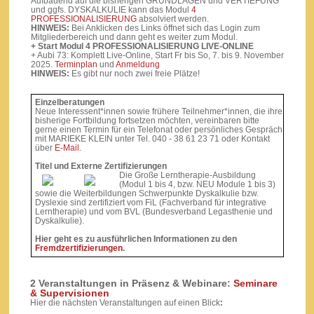
Aufbauend auf die bisherigen GRUNDLAGEN und VERTIEFUNG
und ggfs. DYSKALKULIE kann das Modul
4
PROFESSIONALISIERUNG
absolviert werden.
HINWEIS:
Bei Anklicken des Links öffnet sich das Login zum
Mitgliederbereich und dann geht es weiter zum Modul.
+ Start Modul 4 PROFESSIONALISIERUNG LIVE-ONLINE
+ Aubi 73: Komplett Live-Online, Start Fr bis So, 7. bis 9. November
2025.
Terminplan
und
Anmeldung
HINWEIS:
Es gibt nur noch zwei freie Plätze!
Einzelberatungen
Neue Interessent*innen sowie frühere Teilnehmer*innen, die ihre
bisherige Fortbildung fortsetzen möchten, vereinbaren bitte
gerne einen Termin für ein Telefonat oder persönliches Gespräch
mit MARIEKE KLEIN unter Tel. 040 - 38 61 23 71 oder Kontakt
über
E-Mail
.
Titel und Externe Zertifizierungen
Die Große Lerntherapie-Ausbildung
(Modul 1 bis 4, bzw. NEU Module 1 bis 3)
sowie die Weiterbildungen Schwerpunkte Dyskalkulie bzw.
Dyslexie sind zertifiziert vom FiL (Fachverband für integrative
Lerntherapie) und vom BVL (Bundesverband Legasthenie und
Dyskalkulie).
Hier geht es zu ausführlichen Informationen zu den
Fremdzertifizierungen
.
2 Veranstaltungen in Präsenz & Webinare:
Seminare
& Supervisionen
Hier die nächsten Veranstaltungen auf einen Blick
: