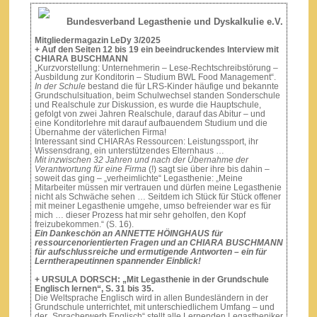
Bundesverband Legasthenie und Dyskalkulie e.V.
Mitgliedermagazin LeDy 3/2025
+ Auf den Seiten 12 bis 19 ein beeindruckendes Interview mit
CHIARA BUSCHMANN
„Kurzvorstellung: Unternehmerin – Lese-Rechtschreibstörung –
Ausbildung zur Konditorin – Studium BWL Food Management“.
In der Schule
bestand die für LRS-Kinder häufige und bekannte
Grundschulsituation, beim Schulwechsel standen Sonderschule
und Realschule zur Diskussion, es wurde die Hauptschule,
gefolgt von zwei Jahren Realschule, darauf das Abitur – und
eine Konditorlehre mit darauf aufbauendem Studium und die
Übernahme der väterlichen Firma!
Interessant sind CHIARAs Ressourcen: Leistungssport, ihr
Wissensdrang, ein unterstützendes Elternhaus …
Mit inzwischen 32 Jahren und nach der Übernahme der
Verantwortung für eine Firma
(!) sagt sie über ihre bis dahin –
soweit das ging – „verheimlichte“ Legasthenie: „Meine
Mitarbeiter müssen mir vertrauen und dürfen meine Legasthenie
nicht als Schwäche sehen … Seitdem ich Stück für Stück offener
mit meiner Legasthenie umgehe, umso befreiender war es für
mich … dieser Prozess hat mir sehr geholfen, den Kopf
freizubekommen.“ (S. 16).
Ein Dankeschön an ANNETTE HÖINGHAUS für
ressourcenorientierten Fragen und an CHIARA BUSCHMANN
für aufschlussreiche und ermutigende Antworten – ein für
Lerntherapeutinnen spannender Einblick!
+ URSULA DORSCH: „Mit Legasthenie in der Grundschule
Englisch lernen“, S. 31 bis 35.
Die Weltsprache Englisch wird in allen Bundesländern in der
Grundschule unterrichtet, mit unterschiedlichem Umfang – und
der „Spracherwerb Englisch“ stellt alle Lernenden Legastheniker