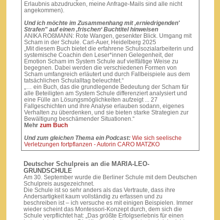
Erlaubnis abzudrucken, meine Anfrage-Mails sind alle nicht
angekommen).
Und ich möchte im Zusammenhang mit ,erniedrigenden'
Strafen" auf einen ‚frischen‘ Buchtitel hinweisen
ANIKA ROßMANN: Rote Wangen, gesenkter Blick. Umgang mit
Scham in der Schule. Carl-Auer, Heidelberg 2025
„Mit diesem Buch bietet die erfahrene Schulsozialarbeiterin und
systemische Coachin den Leser*innen Gelegenheit, der
Emotion Scham im System Schule auf vielfältige Weise zu
begegnen. Dabei werden die verschiedenen Formen von
Scham umfangreich erläutert und durch Fallbeispiele aus dem
tatsächlichen Schulalltag beleuchtet.“
„… ein Buch, das die grundlegende Bedeutung der Scham für
alle Beteiligten am System Schule differenziert analysiert und
eine Fülle an Lösungsmöglichkeiten aufzeigt ... 27
Fallgeschichten und ihre Analyse erlauben sodann, eigenes
Verhalten zu überdenken, und sie bieten starke Strategien zur
Bewältigung beschämender Situationen.“
Mehr
zum Buch
Und zum gleichen Thema ein Podcast:
Wie sich seelische
Verletzungen fortpflanzen - Autorin CARO MATZKO
Deutscher Schulpreis an die MARIA-LEO-
GRUNDSCHULE
Am 30. September wurde die Berliner Schule mit dem Deutschen
Schulpreis ausgezeichnet.
Die Schule ist so sehr anders als das Vertraute, dass ihre
Andersartigkeit kaum vollständig zu erfassen und zu
beschreiben ist – ich versuche es mit einigen Beispielen. Immer
wieder scheint das Montessori-Konzept durch, dem sich die
Schule verpflichtet hat: „Das größte Erfolgserlebnis für einen