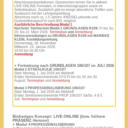
Abschlusspräsentationen. Dazwischen lernen Sie in aktiven
LIVE-ONLINE-Formaten, in Intervisionsgruppen sowie im
Selbststudium. Zusätzlich gibt es einige abendliche Treffen zum
Austausch mit der Lehrgangsleitung.
Abschluss nach ca. 1,5 Jahren: KREISELurkunde und
Dyslexietherapeut*in nach BVL möglich
Ausführliche Beschreibung Modul 1
Nächster Starttermin Modul 1 GRUNDLAGEN R109:
Fr bis So,
20. bis 22. März 2026.
Terminplan
und
Anmeldung
Infoveranstaltungen zu GRUNDLAGEN R109 mit MARIEKE
KLEIN, Ausbildungsleitung
Donnerstag, 26. November
Mittwoch, 14. Januar 2026
19.00 bis 20.30 Uhr
Anmeldung
+ Fortsetzung nach GRUNDLAGEN 106/107 im JULI 2026
Modul 2 DYSKALKULIE 106/107
Start: Montag, 1. Juli 2026 als Webtreff
Erstes Seminarwochenende DYS Fr bis So 28. bis 30.
August.
Terminplan
und
Anmeldung
Modul 3 PROFESSIONALISIERUNG 106/107
Start: Montag, 1. Juli 2026 als Webtreff
Erstes Seminarwochenende PROF 106/107 Sa/So. 4 & 5.
Juli.
Terminplan
und
Anmeldung
Bisheriges Konzept: LIVE-ONLINE (bzw. frühere
PRÄSENZ-Version)
+ Modul 4
PROFESSIONALISIERUNG