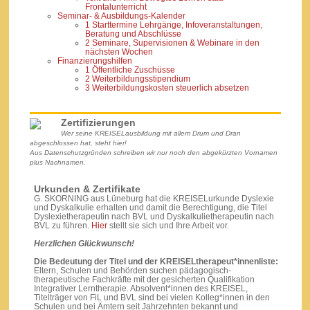
Frontalunterricht
Seminar- & Ausbildungs-Kalender
1 Starttermine Lehrgänge, Infoveranstaltungen,
Beratung und Abschlüsse
2 Seminare, Supervisionen & Webinare in den
nächsten Wochen
Finanzierungshilfen
1 Öffentliche Zuschüsse
2 Weiterbildungsstipendium
3 Weiterbildungskosten steuerlich absetzen
Zertifizierungen
Wer seine KREISELausbildung mit allem Drum und Dran
abgeschlossen hat, steht hier!
Aus Datenschutzgründen schreiben wir nur noch den abgekürzten Vornamen
plus Nachnamen.
Urkunden & Zertifikate
G. SKORNING aus Lüneburg hat die KREISELurkunde Dyslexie
und Dyskalkulie erhalten und damit die Berechtigung, die Titel
Dyslexietherapeutin nach BVL und Dyskalkulietherapeutin nach
BVL zu führen.
Hier
stellt sie sich und Ihre Arbeit vor.
Herzlichen Glückwunsch!
Die Bedeutung der Titel und der KREISELtherapeut*innenliste
:
Eltern, Schulen und Behörden suchen pädagogisch-
therapeutische Fachkräfte mit der gesicherten Qualifikation
Integrativer Lerntherapie. Absolvent*innen des KREISEL,
Titelträger von FiL und BVL sind bei vielen Kolleg*innen in den
Schulen und bei Ämtern seit Jahrzehnten bekannt und