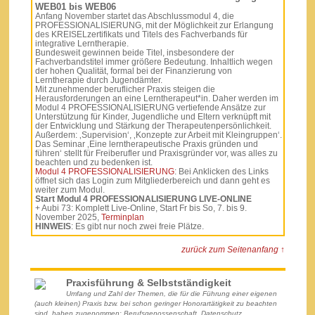
WEB01 bis WEB06
Anfang November startet das Abschlussmodul 4, die
PROFESSIONALISIERUNG, mit der Möglichkeit zur Erlangung
des KREISELzertifikats und Titels des Fachverbands für
integrative Lerntherapie.
Bundesweit gewinnen beide Titel, insbesondere der
Fachverbandstitel immer größere Bedeutung. Inhaltlich wegen
der hohen Qualität, formal bei der Finanzierung von
Lerntherapie durch Jugendämter.
Mit zunehmender beruflicher Praxis steigen die
Herausforderungen an eine Lerntherapeut*in. Daher werden im
Modul 4 PROFESSIONALISIERUNG vertiefende Ansätze zur
Unterstützung für Kinder, Jugendliche und Eltern verknüpft mit
der Entwicklung und Stärkung der Therapeutenpersönlichkeit.
Außerdem: ‚Supervision‘, ‚Konzepte zur Arbeit mit Kleingruppen‘.
Das Seminar ‚Eine lerntherapeutische Praxis gründen und
führen‘ stellt für Freiberufler und Praxisgründer vor, was alles zu
beachten und zu bedenken ist.
Modul 4 PROFESSIONALISIERUNG
: Bei Anklicken des Links
öffnet sich das Login zum Mitgliederbereich und dann geht es
weiter zum Modul.
Start Modul 4 PROFESSIONALISIERUNG LIVE-ONLINE
+ Aubi 73: Komplett Live-Online, Start Fr bis So, 7. bis 9.
November 2025,
Terminplan
HINWEIS
: Es gibt nur noch zwei freie Plätze.
zurück zum Seitenanfang ↑
Praxisführung & Selbstständigkeit
Umfang und Zahl der Themen, die für die Führung einer eigenen
(auch kleinen) Praxis bzw. bei schon geringer Honorartätigkeit zu beachten
sind, haben zugenommen: Berufsgenossenschaft, Datenschutz,