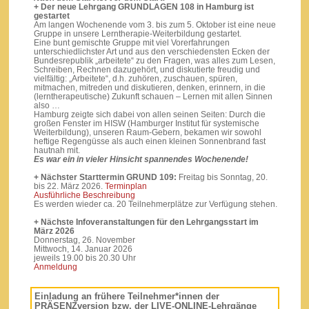
+ Der neue Lehrgang GRUNDLAGEN 108 in Hamburg ist
gestartet
Am langen Wochenende vom 3. bis zum 5. Oktober ist eine neue
Gruppe in unsere Lerntherapie-Weiterbildung gestartet.
Eine bunt gemischte Gruppe mit viel Vorerfahrungen
unterschiedlichster Art und aus den verschiedensten Ecken der
Bundesrepublik „arbeitete“ zu den Fragen, was alles zum Lesen,
Schreiben, Rechnen dazugehört, und diskutierte freudig und
vielfältig: „Arbeitete“, d.h. zuhören, zuschauen, spüren,
mitmachen, mitreden und diskutieren, denken, erinnern, in die
(lerntherapeutische) Zukunft schauen – Lernen mit allen Sinnen
also …
Hamburg zeigte sich dabei von allen seinen Seiten: Durch die
großen Fenster im HISW (Hamburger Institut für systemische
Weiterbildung), unseren Raum-Gebern, bekamen wir sowohl
heftige Regengüsse als auch einen kleinen Sonnenbrand fast
hautnah mit.
Es war ein in vieler Hinsicht spannendes Wochenende!
+ Nächster Starttermin GRUND 109:
Freitag bis Sonntag, 20.
bis 22. März 2026.
Terminplan
Ausführliche Beschreibung
Es werden wieder ca. 20 Teilnehmerplätze zur Verfügung stehen.
+ Nächste Infoveranstaltungen für den Lehrgangsstart im
März 2026
Donnerstag, 26. November
Mittwoch, 14. Januar 2026
jeweils 19.00 bis 20.30 Uhr
Anmeldung
Einladung an frühere Teilnehmer*innen der
PRÄSENZversion bzw. der LIVE-ONLINE-Lehrgänge