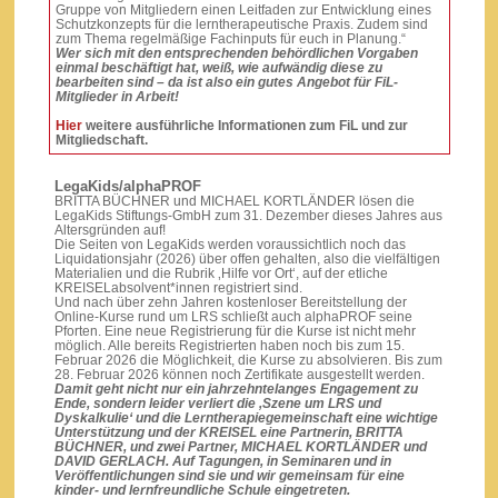
Gruppe von Mitgliedern einen Leitfaden zur Entwicklung eines
Schutzkonzepts für die lerntherapeutische Praxis. Zudem sind
zum Thema regelmäßige Fachinputs für euch in Planung.“
Wer sich mit den entsprechenden behördlichen Vorgaben
einmal beschäftigt hat, weiß, wie aufwändig diese zu
bearbeiten sind – da ist also ein gutes Angebot für FiL-
Mitglieder in Arbeit!
Hier
weitere ausführliche Informationen zum FiL und zur
Mitgliedschaft.
LegaKids/alphaPROF
BRITTA BÜCHNER und MICHAEL KORTLÄNDER lösen die
LegaKids Stiftungs-GmbH zum 31. Dezember dieses Jahres aus
Altersgründen auf!
Die Seiten von LegaKids werden voraussichtlich noch das
Liquidationsjahr (2026) über offen gehalten, also die vielfältigen
Materialien und die Rubrik ‚Hilfe vor Ort‘, auf der etliche
KREISELabsolvent*innen registriert sind.
Und nach über zehn Jahren kostenloser Bereitstellung der
Online-Kurse rund um LRS schließt auch alphaPROF seine
Pforten. Eine neue Registrierung für die Kurse ist nicht mehr
möglich. Alle bereits Registrierten haben noch bis zum 15.
Februar 2026 die Möglichkeit, die Kurse zu absolvieren. Bis zum
28. Februar 2026 können noch Zertifikate ausgestellt werden.
Damit geht nicht nur ein jahrzehntelanges Engagement zu
Ende, sondern leider verliert die ‚Szene um LRS und
Dyskalkulie‘ und die Lerntherapiegemeinschaft eine wichtige
Unterstützung und der KREISEL eine Partnerin, BRITTA
BÜCHNER, und zwei Partner, MICHAEL KORTLÄNDER und
DAVID GERLACH. Auf Tagungen, in Seminaren und in
Veröffentlichungen sind sie und wir gemeinsam für eine
kinder- und lernfreundliche Schule eingetreten.