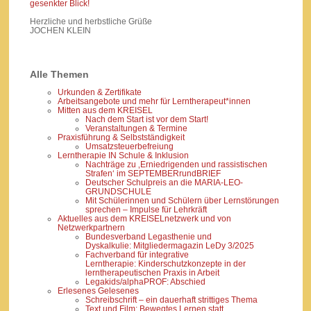
gesenkter Blick!
Herzliche und herbstliche Grüße
JOCHEN KLEIN
Alle Themen
Urkunden & Zertifikate
Arbeitsangebote und mehr für Lerntherapeut*innen
Mitten aus dem KREISEL
Nach dem Start ist vor dem Start!
Veranstaltungen & Termine
Praxisführung & Selbstständigkeit
Umsatzsteuerbefreiung
Lerntherapie IN Schule & Inklusion
Nachträge zu ‚Erniedrigenden und rassistischen
Strafen‘ im SEPTEMBERrundBRIEF
Deutscher Schulpreis an die MARIA-LEO-
GRUNDSCHULE
Mit Schülerinnen und Schülern über Lernstörungen
sprechen – Impulse für Lehrkräft
Aktuelles aus dem KREISELnetzwerk und von
Netzwerkpartnern
Bundesverband Legasthenie und
Dyskalkulie: Mitgliedermagazin LeDy 3/2025
Fachverband für integrative
Lerntherapie: Kinderschutzkonzepte in der
lerntherapeutischen Praxis in Arbeit
Legakids/alphaPROF: Abschied
Erlesenes Gelesenes
Schreibschrift – ein dauerhaft strittiges Thema
Text und Film: Bewegtes Lernen statt