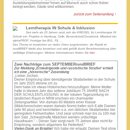
Ausbildungsteilnehmer*innen auf Wunsch auch schon früher
belegt werden, Gäste sind willkommen.
zurück zum Seitenanfang ↑
Lerntherapie IN Schule & Inklusion
Seit mehr als 20 Jahren setzt sich der KREISEL für Lerntherapie IN
Schule ein: Projekte in Hamburg, Celle, Bersenbrück/Osnabrück. Mitarbeit bei
alphaPROF, Vorträge bei BVL, FiL …
Das Thema ist inzwischen an vielen Orten angekommen, die Rubrik im
rundBRIEF bleibt also bestehen und wird gefüllt durch Berichterstattung über
vielfältige Erfahrungen. Weitere Informationen finden Sie
hier
.
Zwei Nachträge zum SEPTEMBERrundBRIEF
Zur Meldung ‚Erniedrigende und rassistische Strafen‘ erhielt
ich eine „historische“ Zusendung
„Lieber Jochen,
Deiner Empörung über demütigende Strafarbeiten in der Schule
im Jahr 2025 stimme ich zu.
Dem habe ich etwas Historisches hinzuzufügen: Meine Mutter
hatte in diesem Jahr das seltene Jubiläum 75 JAHRE NACH
DER SCHULENTLASSUNG. In der lokalen Tageszeitung im
ländlichen Raum in NRW erschien ein charmanter
Zeitungsartikel: Von damals 60 Mädels einer Klasse
(Mädchenschulen waren damals Norm) trafen sich 8 alte Damen
(alle 90 plus) und berichteten u.a. von üblichen Strafarbeiten bei
geringstem Fehlverhalten. Und zwar schrieb man bis zu 100 mal
den Satz „Schwatzhafte Mädchen werden untüchtige
Hausfrauen.“ – Dieser Satz sorgt nach 75 Jahren aber nicht für
Empörung, sondern allgemein für Heiterkeit.“
Vielen Dank an Brigitte!
(Ich habe mir erlaubt, Deinen Text ohne